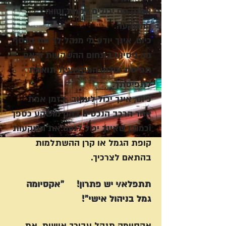
אותה הם יכולים לקחת וטווח
ההשקעה.
כיום, אינך יודע מי מנהל לך את הכסף,
מה ניסיונו בתחום ההשקעות והאם
תפיסת עולמו המקצועית תואמת
לתפיסתך.
כיום, אינך יכול לעקוב בזמן אמת
אחר הרכב הנכסים בהם מושקע כספך
וכמובן שאינך יכול לנווט את השקעות
קופת הגמל או קרן ההשתלמות
בהתאם לצרכיך.
תתפלא/י יש פתרון! "אקסיומה
גמל בניהול אישי"!
אקסיומה תנהל עבורך אישית, את