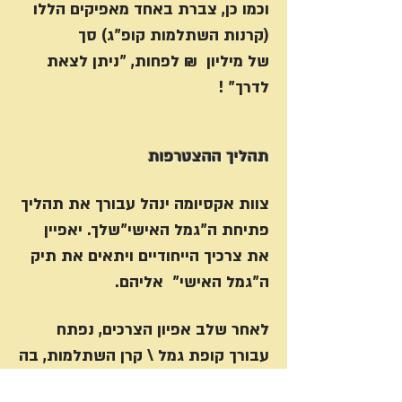
וכמו כן, צברת באחד מאפיקים הללו
(קרנות השתלמות קופ"ג) סך
של מיליון ₪ לפחות, "ניתן לצאת
לדרך" !
תהליך ההצטרפות
צוות אקסיומה ינהל עבורך את תהליך
פתיחת ה"גמל האישי"שלך. יאפיין
את צרכיך הייחודיים ויתאים את תיק
ה"גמל האישי" אליהם.
לאחר שלב אפיון הצרכים, נפתח
עבורך קופת גמל \ קרן השתלמות, בה
נוכל לנהל את הכסף שברשותך. תיק