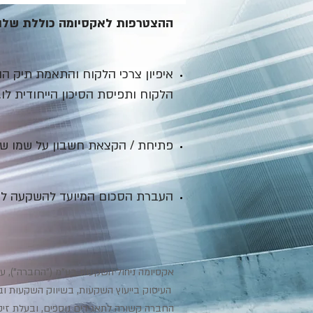
ההצטרפות לאקסיומה כוללת שלו
איפיון צרכי הלקוח והתאמת תיק ה
הלקוח ותפיסת הסיכון הייחודית לו.
פתיחת / הקצאת חשבון על שמו של 
העברת הסכום המיועד להשקעה לח
אקסיומה ניהול השקעות בע"מ ("החברה"), ע
העיסוק בייעוץ השקעות, בשיווק השקעות ובניהול תיקי השקעות, תשנ"ה - 1995
החברה קשורה לתאגידים נוספים, ובעלת זיקה